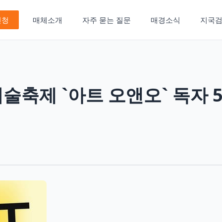
신청
매체소개
자주 묻는 질문
매경소식
지국
미술축제 `아트 오앤오` 독자 